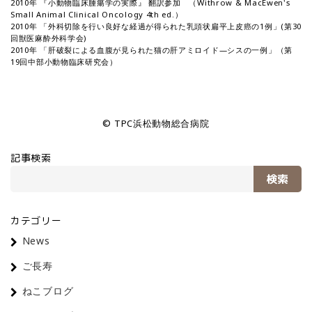
2010年 『小動物臨床腫瘍学の実際』 翻訳参加 （Withrow & MacEwen's
Small Animal Clinical Oncology 4th ed.）
2010年 「外科切除を行い良好な経過が得られた乳頭状扁平上皮癌の1例」(第30
回獣医麻酔外科学会)
2010年 「肝破裂による血腹が見られた猫の肝アミロイド―シスの一例」（第
19回中部小動物臨床研究会）
© TPC浜松動物総合病院
記事検索
検索
カテゴリー
News
ご長寿
ねこブログ