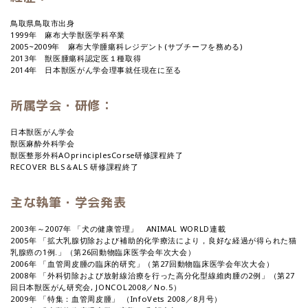
鳥取県鳥取市出身
1999年 麻布大学獣医学科卒業
2005~2009年 麻布大学腫瘍科レジデント(サブチーフを務める)
2013年 獣医腫瘍科認定医１種取得
2014年 日本獣医がん学会理事就任現在に至る
所属学会・研修：
日本獣医がん学会
獣医麻酔外科学会
獣医整形外科AOprinciplesCorse研修課程終了
RECOVER BLS＆ALS 研修課程終了
主な執筆・学会発表
2003年～2007年 「犬の健康管理」 ANIMAL WORLD連載
2005年 「拡大乳腺切除および補助的化学療法により，良好な経過が得られた猫
乳腺癌の1例.」（第26回動物臨床医学会年次大会）
2006年 「血管周皮腫の臨床的研究」（第27回動物臨床医学会年次大会）
2008年 「外科切除および放射線治療を行った高分化型線維肉腫の2例」（第27
回日本獣医がん研究会, JONCOL2008／No.5）
2009年 「特集：血管周皮腫」 （InfoVets 2008／8月号）