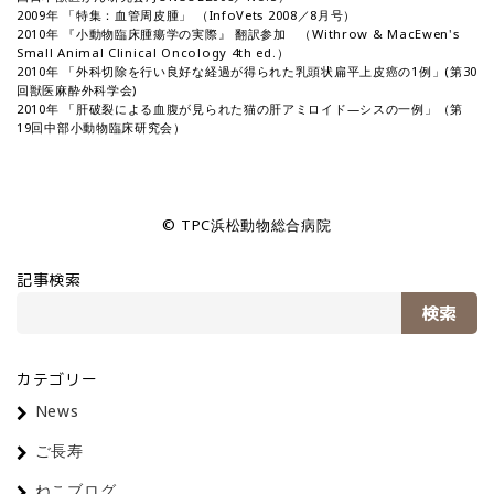
2009年 「特集：血管周皮腫」 （InfoVets 2008／8月号）
2010年 『小動物臨床腫瘍学の実際』 翻訳参加 （Withrow & MacEwen's
Small Animal Clinical Oncology 4th ed.）
2010年 「外科切除を行い良好な経過が得られた乳頭状扁平上皮癌の1例」(第30
回獣医麻酔外科学会)
2010年 「肝破裂による血腹が見られた猫の肝アミロイド―シスの一例」（第
19回中部小動物臨床研究会）
© TPC浜松動物総合病院
記事検索
検索
カテゴリー
News
ご長寿
ねこブログ