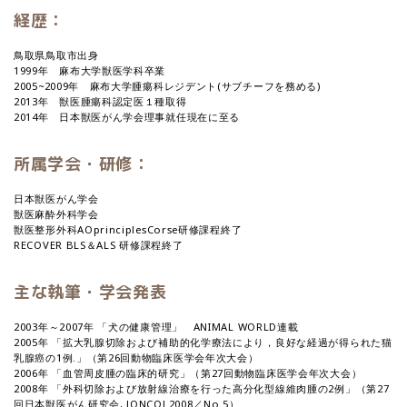
経歴：
鳥取県鳥取市出身
1999年 麻布大学獣医学科卒業
2005~2009年 麻布大学腫瘍科レジデント(サブチーフを務める)
2013年 獣医腫瘍科認定医１種取得
2014年 日本獣医がん学会理事就任現在に至る
所属学会・研修：
日本獣医がん学会
獣医麻酔外科学会
獣医整形外科AOprinciplesCorse研修課程終了
RECOVER BLS＆ALS 研修課程終了
主な執筆・学会発表
2003年～2007年 「犬の健康管理」 ANIMAL WORLD連載
2005年 「拡大乳腺切除および補助的化学療法により，良好な経過が得られた猫
乳腺癌の1例.」（第26回動物臨床医学会年次大会）
2006年 「血管周皮腫の臨床的研究」（第27回動物臨床医学会年次大会）
2008年 「外科切除および放射線治療を行った高分化型線維肉腫の2例」（第27
回日本獣医がん研究会, JONCOL2008／No.5）