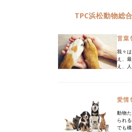
TPC浜松動物総
言葉
我々は
え、最
え、人
愛情
動物た
られる
でも構