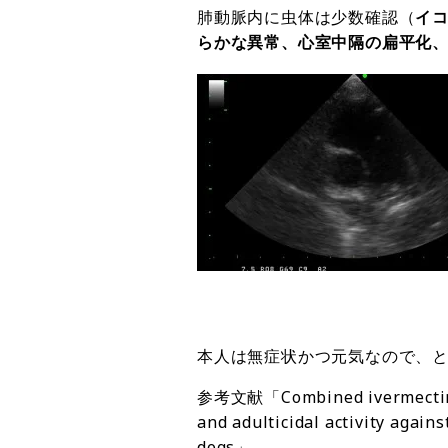
肺動脈内に虫体は少数確認（
イ
らかな異常、心室中隔の扁平化
本人は無症状かつ元気なので、
参考文献「Combined ivermectin an
and adulticidal activity agains
dogs」