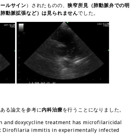
コールサイン
）されたものの、
狭窄所見（肺動脈弁での明
、肺動脈拡張など）は見られません
でした。
とある論文を参考に
内科治療
を行うことになりました。
d doxycycline treatment has microfilaricidal
t Dirofilaria immitis in experimentally infected