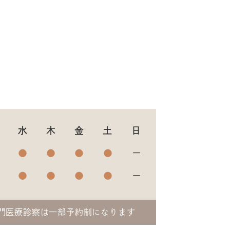
水
木
金
土
日
●
●
●
●
ー
●
●
●
●
ー
門医療診察は一部予約制になります