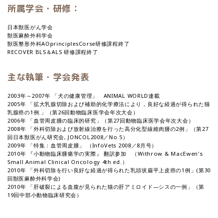
所属学会・研修：
日本獣医がん学会
獣医麻酔外科学会
獣医整形外科AOprinciplesCorse研修課程終了
RECOVER BLS＆ALS 研修課程終了
主な執筆・学会発表
2003年～2007年 「犬の健康管理」 ANIMAL WORLD連載
2005年 「拡大乳腺切除および補助的化学療法により，良好な経過が得られた猫
乳腺癌の1例.」（第26回動物臨床医学会年次大会）
2006年 「血管周皮腫の臨床的研究」（第27回動物臨床医学会年次大会）
2008年 「外科切除および放射線治療を行った高分化型線維肉腫の2例」（第27
回日本獣医がん研究会, JONCOL2008／No.5）
2009年 「特集：血管周皮腫」 （InfoVets 2008／8月号）
2010年 『小動物臨床腫瘍学の実際』 翻訳参加 （Withrow & MacEwen's
Small Animal Clinical Oncology 4th ed.）
2010年 「外科切除を行い良好な経過が得られた乳頭状扁平上皮癌の1例」(第30
回獣医麻酔外科学会)
2010年 「肝破裂による血腹が見られた猫の肝アミロイド―シスの一例」（第
19回中部小動物臨床研究会）