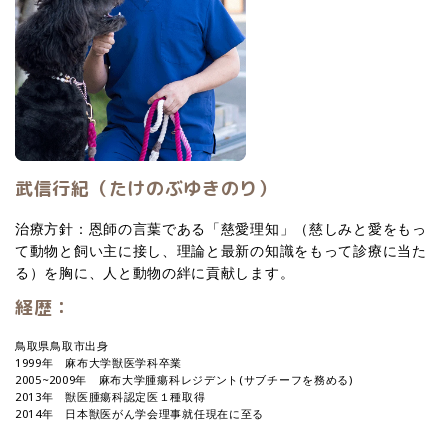
武信行紀（たけのぶゆきのり）
治療方針：恩師の言葉である「慈愛理知」（慈しみと愛をもっ
て動物と飼い主に接し、理論と最新の知識をもって診療に当た
る）を胸に、人と動物の絆に貢献します。
経歴：
鳥取県鳥取市出身
1999年 麻布大学獣医学科卒業
2005~2009年 麻布大学腫瘍科レジデント(サブチーフを務める)
2013年 獣医腫瘍科認定医１種取得
2014年 日本獣医がん学会理事就任現在に至る