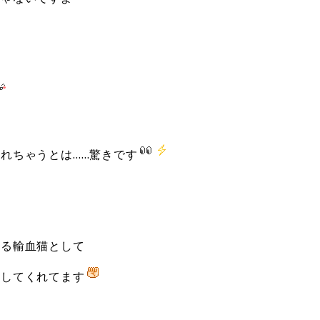
、
れちゃうとは……驚きです
える輸血猫として
躍してくれてます