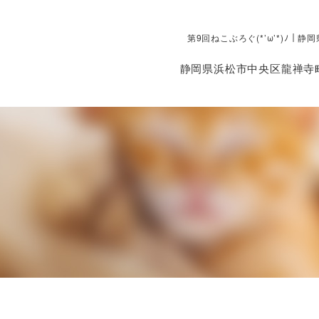
第9回ねこぶろぐ(*’ω’*)ﾉ
静岡県浜松市中央区龍禅寺町