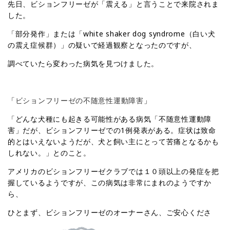
先日、ビションフリーゼが「震える」と言うことで来院されま
した。
「部分発作」または「white shaker dog syndrome（白い犬
の震え症候群）」の疑いで経過観察となったのですが、
調べていたら変わった病気を見つけました。
「
ビションフリーゼの不随意性運動障害
」
「どんな犬種にも起きる可能性がある病気「不随意性運動障
害」だが、ビションフリーゼでの1例発表がある。症状は致命
的とはいえないようだが、犬と飼い主にとって苦痛となるかも
しれない。」とのこと。
アメリカのビションフリーゼクラブでは１０頭以上の発症を把
握しているようですが、この病気は非常にまれのようですか
ら、
ひとまず、ビションフリーゼのオーナーさん、ご安心くださ