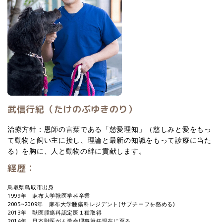
武信行紀（たけのぶゆきのり）
治療方針：恩師の言葉である「慈愛理知」（慈しみと愛をもっ
て動物と飼い主に接し、理論と最新の知識をもって診療に当た
る）を胸に、人と動物の絆に貢献します。
経歴：
鳥取県鳥取市出身
1999年 麻布大学獣医学科卒業
2005~2009年 麻布大学腫瘍科レジデント(サブチーフを務める)
2013年 獣医腫瘍科認定医１種取得
2014年 日本獣医がん学会理事就任現在に至る