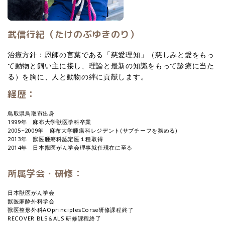
武信行紀（たけのぶゆきのり）
治療方針：恩師の言葉である「慈愛理知」（慈しみと愛をもっ
て動物と飼い主に接し、理論と最新の知識をもって診療に当た
る）を胸に、人と動物の絆に貢献します。
経歴：
鳥取県鳥取市出身
1999年 麻布大学獣医学科卒業
2005~2009年 麻布大学腫瘍科レジデント(サブチーフを務める)
2013年 獣医腫瘍科認定医１種取得
2014年 日本獣医がん学会理事就任現在に至る
所属学会・研修：
日本獣医がん学会
獣医麻酔外科学会
獣医整形外科AOprinciplesCorse研修課程終了
RECOVER BLS＆ALS 研修課程終了