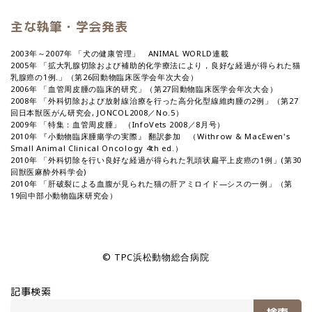
主な執筆・学会発表
2003年～2007年 「犬の健康管理」 ANIMAL WORLD連載
2005年 「拡大乳腺切除および補助的化学療法により，良好な経過が得られた猫
乳腺癌の1例.」（第26回動物臨床医学会年次大会）
2006年 「血管周皮腫の臨床的研究」（第27回動物臨床医学会年次大会）
2008年 「外科切除および放射線治療を行った高分化型線維肉腫の2例」（第27
回日本獣医がん研究会, JONCOL2008／No.5）
2009年 「特集：血管周皮腫」 （InfoVets 2008／8月号）
2010年 『小動物臨床腫瘍学の実際』 翻訳参加 （Withrow & MacEwen's
Small Animal Clinical Oncology 4th ed.）
2010年 「外科切除を行い良好な経過が得られた乳頭状扁平上皮癌の1例」(第30
回獣医麻酔外科学会)
2010年 「肝破裂による血腹が見られた猫の肝アミロイド―シスの一例」（第
19回中部小動物臨床研究会）
© TPC浜松動物総合病院
記事検索