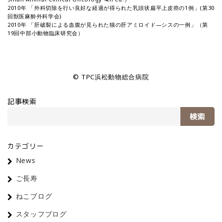
2010年 「外科切除を行い良好な経過が得られた乳頭状扁平上皮癌の1例」(第30
回獣医麻酔外科学会)
2010年 「肝破裂による血腹が見られた猫の肝アミロイド―シスの一例」（第
19回中部小動物臨床研究会）
© TPC浜松動物総合病院
記事検索
検索
カテゴリー
News
ご長寿
ねこブログ
スタッフブログ