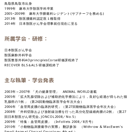
鳥取県鳥取市出身
1999年 麻布大学獣医学科卒業
2005~2009年 麻布大学腫瘍科レジデント(サブチーフを務める)
2013年 獣医腫瘍科認定医１種取得
2014年 日本獣医がん学会理事就任現在に至る
所属学会・研修：
日本獣医がん学会
獣医麻酔外科学会
獣医整形外科AOprinciplesCorse研修課程終了
RECOVER BLS＆ALS 研修課程終了
主な執筆・学会発表
2003年～2007年 「犬の健康管理」 ANIMAL WORLD連載
2005年 「拡大乳腺切除および補助的化学療法により，良好な経過が得られた猫
乳腺癌の1例.」（第26回動物臨床医学会年次大会）
2006年 「血管周皮腫の臨床的研究」（第27回動物臨床医学会年次大会）
2008年 「外科切除および放射線治療を行った高分化型線維肉腫の2例」（第27
回日本獣医がん研究会, JONCOL2008／No.5）
2009年 「特集：血管周皮腫」 （InfoVets 2008／8月号）
2010年 『小動物臨床腫瘍学の実際』 翻訳参加 （Withrow & MacEwen's
Small Animal Clinical Oncology 4th ed.）