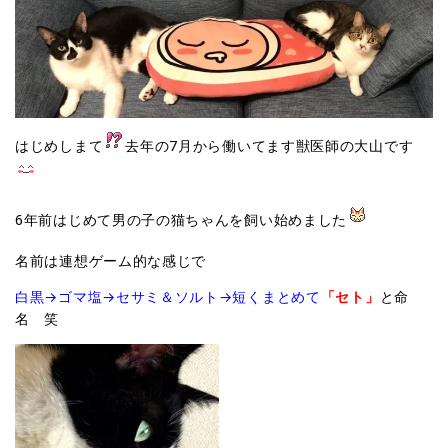
はじめしまて
去年の7月から働いてます獣医師の大山です
6年前はじめて男の子の猫ちゃんを飼い始めました
名前は連想ゲーム的な感じで
白黒→ゴマ塩→セサミ＆ソルト→短くまとめて
「セト」
と命
名 笑