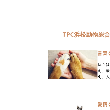
TPC浜松動物総
言葉
我々は
え、最
え、人
愛情