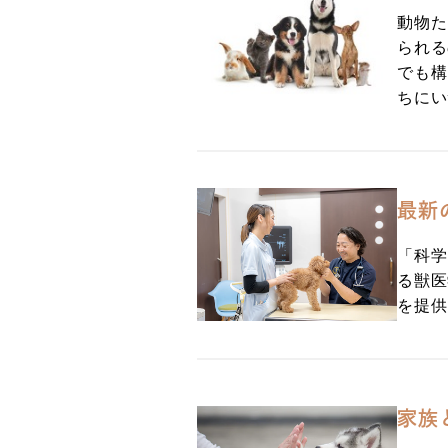
動物た
られる
でも構
ちにい
最新
「科学
る獣医
を提供
家族