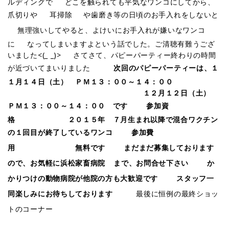
ルディングで どこを触られても平気なワンコにしてから、
爪切りや 耳掃除
や歯磨き等の日頃のお手入れをしないと
無理強いしてやると、よけいにお手入れが嫌いなワンコ
に なってしまいますよという話でした。ご清聴有難うござ
いました<(_ _)> さてさて、パピーパーティー終わりの時間
が近づいてまいりました
次回のパピーパーティーは、１
１月１４日（土） ＰＭ１３：００～１４：００
１２月１２日（土）
ＰＭ１３：００～１４：００ です
参加資
格 ２０１５年 ７月生まれ以降で混合ワクチン
の１回目が終了しているワンコ
参加費
用 無料です
まだまだ募集しております
ので、お気軽に浜松家畜病院
まで、お問合せ下さい
か
かりつけの動物病院が他院の方も大歓迎です
スタッフ一
同楽しみにお待ちしております
最後に恒例の最終ショッ
トのコーナー