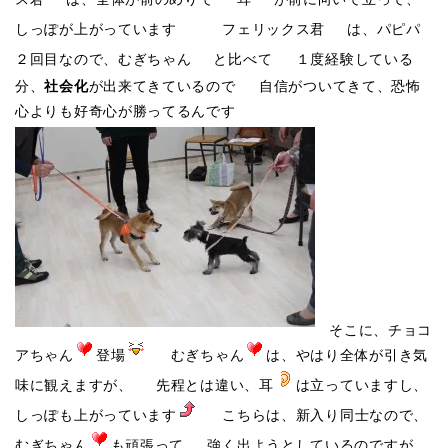
しっぽが上がっています
フェリックス君
は、パピパ
２回目なので、むぎちゃん
と比べて １度経験している
分、
社会化
が出来てきているので 自信がついてきて、恐怖
心よりも好奇心が勝ってるんです
そこに、チョコ
アちゃん
登場
むぎちゃん
は、やはり全体が引き気
味に観えますが、 先程とは違い、耳
は立っていますし、
しっぽも上がっています
こちらは、新入り同士なので、
むぎちゃん
も頑張って 強く出ようとしているのですが、