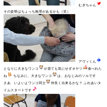
むぎちゃん
その姿勢はちょっち無理があるかも（笑）
アヴィくん
となりに大きなワンコ
が居ても気にせずオヤツ
食べれた
ね
ちなみに、大きなワンコ
は、おなじみのソルです
さあ いよいよワンコ同士
仲良く出来るかな？ ふれあいタ
イムスタートです