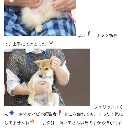
はい
オヤツ効果
で、上手にできました
フェリックスく
ん
さすがパピパ経験者
どこを触れても、まったく気に
してませんね
お次は、飼い主さん以外の手から怖がらず