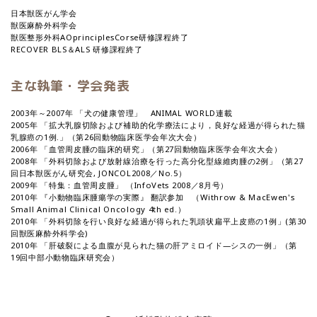
日本獣医がん学会
獣医麻酔外科学会
獣医整形外科AOprinciplesCorse研修課程終了
RECOVER BLS＆ALS 研修課程終了
主な執筆・学会発表
2003年～2007年 「犬の健康管理」 ANIMAL WORLD連載
2005年 「拡大乳腺切除および補助的化学療法により，良好な経過が得られた猫
乳腺癌の1例.」（第26回動物臨床医学会年次大会）
2006年 「血管周皮腫の臨床的研究」（第27回動物臨床医学会年次大会）
2008年 「外科切除および放射線治療を行った高分化型線維肉腫の2例」（第27
回日本獣医がん研究会, JONCOL2008／No.5）
2009年 「特集：血管周皮腫」 （InfoVets 2008／8月号）
2010年 『小動物臨床腫瘍学の実際』 翻訳参加 （Withrow & MacEwen's
Small Animal Clinical Oncology 4th ed.）
2010年 「外科切除を行い良好な経過が得られた乳頭状扁平上皮癌の1例」(第30
回獣医麻酔外科学会)
2010年 「肝破裂による血腹が見られた猫の肝アミロイド―シスの一例」（第
19回中部小動物臨床研究会）