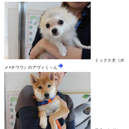
ミックス犬（ポ
メ×チワワ）のアヴィく～ん