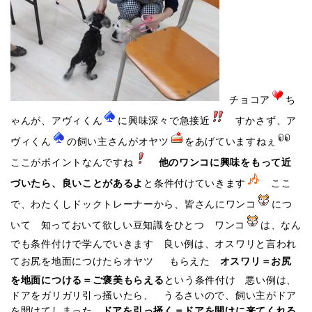
チョコア
ち
ゃんが、アヴィくん
に興味深々で急接近
すかさず、ア
ヴィくん
の飼い主さんがオヤツ
をあげていますねぇ
ここがポイントなんですね
他のワンコに興味をもって近
づいたら、良いことがあるよ
と条件付けていきます
ここ
で、わたくしドックトレーナーから、皆さんにワンコ
につ
いて 知っておいて欲しい豆知識をひとつ ワンコ
は、なん
でも条件付けで学んでいきます 良い例は、オスワリと言われ
てお尻を地面につけたらオヤツ
もらえた
オスワリ＝お尻
を地面につける＝ご褒美もらえる
という条件付け 悪い例は、
ドアをガリガリ引っ掻いたら、 うるさいので、飼い主がドア
を開けてしまった
ドアを引っ掻く＝ドアを開けに来てくれる