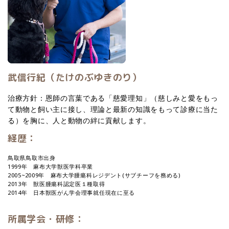
武信行紀（たけのぶゆきのり）
治療方針：恩師の言葉である「慈愛理知」（慈しみと愛をもっ
て動物と飼い主に接し、理論と最新の知識をもって診療に当た
る）を胸に、人と動物の絆に貢献します。
経歴：
鳥取県鳥取市出身
1999年 麻布大学獣医学科卒業
2005~2009年 麻布大学腫瘍科レジデント(サブチーフを務める)
2013年 獣医腫瘍科認定医１種取得
2014年 日本獣医がん学会理事就任現在に至る
所属学会・研修：