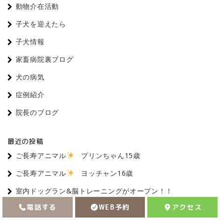
動物介在活動
子犬を迎えたら
子犬情報
家畜病院裏ブログ
犬の病気
症例紹介
院長のブログ
最近の投稿
ご長寿アニマル
プリンちゃん15歳
ご長寿アニマル
ヨッチャン16歳
室内ドッグラン&脳トレーニングがオープン！！
電話する
WEB予約
アクセス
【尊い命を救うヒーロー募集】供血犬ボランティア登録の
お願い