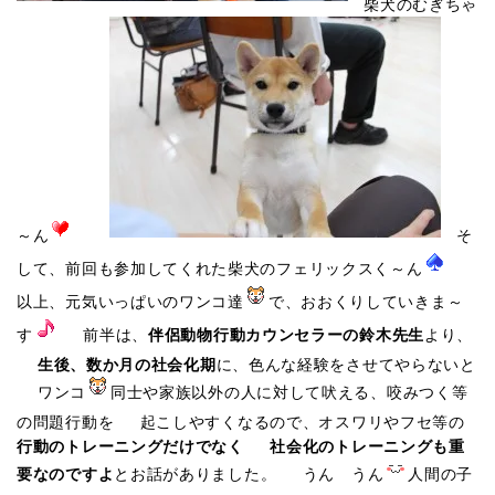
柴犬のむぎちゃ
～ん
そ
して、前回も参加してくれた柴犬のフェリックスく～ん
以上、元気いっぱいのワンコ達
で、おおくりしていきま～
す
前半は、
伴侶動物行動カウンセラーの鈴木先生
より、
生後、数か月の社会化期
に、色んな経験をさせてやらないと
ワンコ
同士や家族以外の人に対して吠える、咬みつく等
の問題行動を 起こしやすくなるので、オスワリやフセ等の
行動のトレーニングだけでなく
社会化のトレーニングも重
要なのですよ
とお話がありました。 うん うん
人間の子