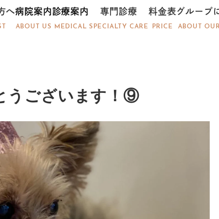
方へ
病院案内
診療案内
専門診療
料金表
グループ
ST
ABOUT US
MEDICAL
SPECIALTY CARE
PRICE
ABOUT OU
とうございます！⑨