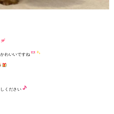
！
ん
、かわいいですね
ごしください