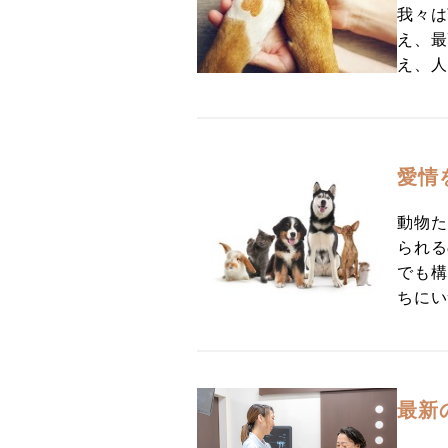
我々は
え、最
え、人
愛情
動物た
られる
でも構
ちにい
最新